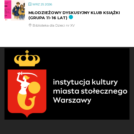
WRZ 25 2026
MŁODZIEŻOWY DYSKUSYJNY KLUB KSIĄŻKI
(GRUPA 11-16 LAT)
Biblioteka dla Dzieci nr XV