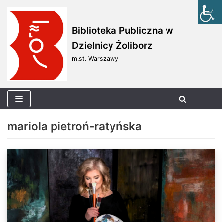
Skocz
Biblioteka Publiczna w
do
Dzielnicy Żoliborz
treści
m.st. Warszawy
mariola pietroń-ratyńska