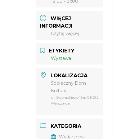
19:00 - 21:00
WIĘCEJ
INFORMACJI
Czytaj więcej
ETYKIETY
Wystawa
LOKALIZACJA
Społeczny Dom
Kultury
ul. Słowackiego 19a, 01-592
Warszawa
KATEGORIA
Wydarzenia