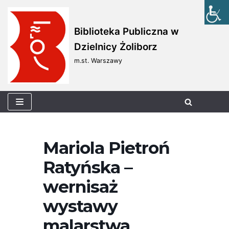
Skocz
Biblioteka Publiczna w
do
Dzielnicy Żoliborz
treści
m.st. Warszawy
Mariola Pietroń
Ratyńska –
wernisaż
wystawy
malarstwa