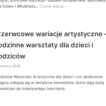
iążki, kolorowe ilustracje i ulubieni bohaterowie. Biblioteka
a Dzieci i Młodzieży…
Czytaj więcej »
zerwcowe wariacje artystyczne 
odzinne warsztaty dla dzieci i
odziców
czerwca 2026
dzinne Warsztaty Artystyczne dla dzieci i ich opiekunów.
jęcia odbędą się w tematyce mixmediów, które dają dużą
zestrzeń do kreatywnego tworzenia.