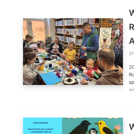
W
R
A
27
20
Ro
sp
wi
W