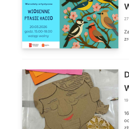
W
27
Za
z
D
W
19
16
od
zb