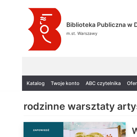
Skocz
Biblioteka Publiczna w D
do
treści
m.st. Warszawy
Katalog
Twoje konto
ABC czytelnika
Ofer
rodzinne warsztaty art
W