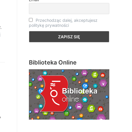
Przechodząc dalej, akceptujesz
politykę prywatności
.
j
Biblioteka Online
y