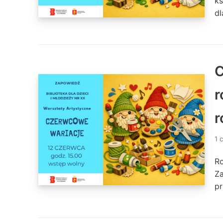
ks
dl
C
r
r
1 
Ro
Za
pr