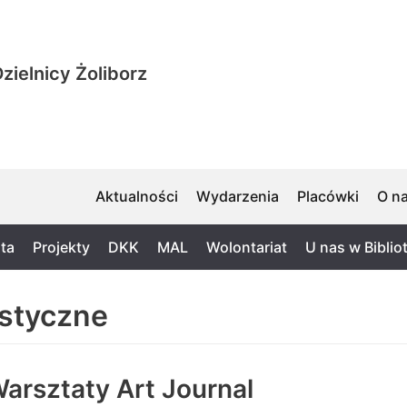
zielnicy Żoliborz
Aktualności
Wydarzenia
Placówki
O n
ta
Projekty
DKK
MAL
Wolontariat
U nas w Biblio
ystyczne
arsztaty Art Journal