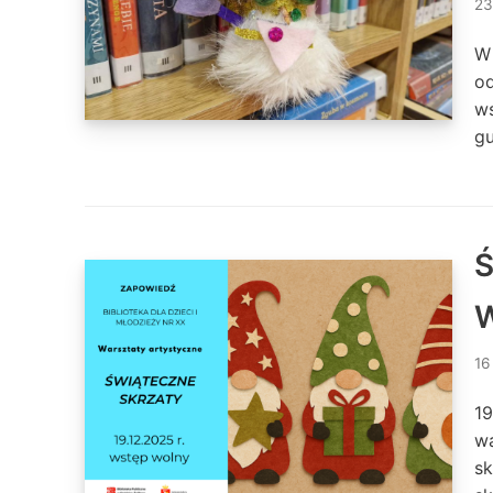
23
W 
od
ws
g
Ś
W
16
19
wa
s