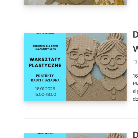
D
W
13
16
Pl
si
d
D