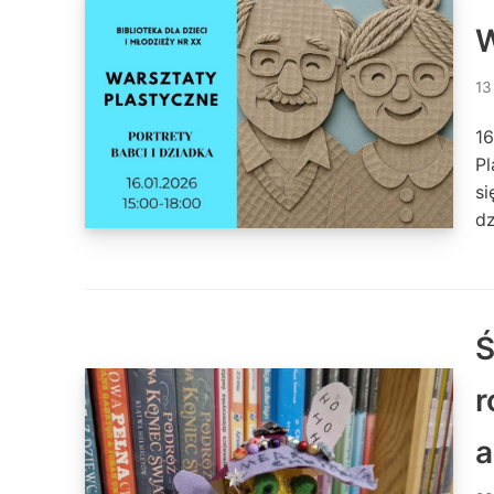
W
13
16
Pl
si
d
Ś
r
a