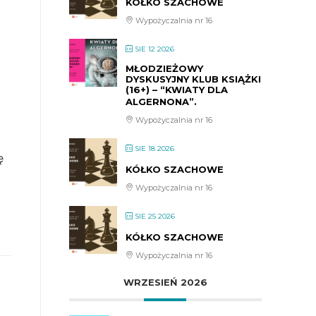
KÓŁKO SZACHOWE
Wypożyczalnia nr 16
SIE 12 2026
MŁODZIEŻOWY
DYSKUSYJNY KLUB KSIĄŻKI
(16+) – “KWIATY DLA
ALGERNONA”.
Wypożyczalnia nr 16
SIE 18 2026
ę
KÓŁKO SZACHOWE
Wypożyczalnia nr 16
SIE 25 2026
KÓŁKO SZACHOWE
Wypożyczalnia nr 16
WRZESIEŃ 2026