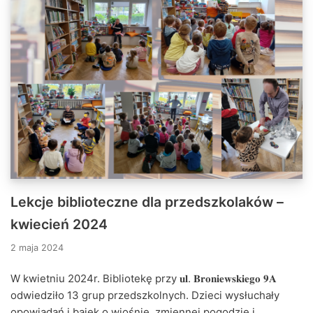
Lekcje biblioteczne dla przedszkolaków –
kwiecień 2024
2 maja 2024
W kwietniu 2024r. Bibliotekę przy 𝐮𝐥. 𝐁𝐫𝐨𝐧𝐢𝐞𝐰𝐬𝐤𝐢𝐞𝐠𝐨 𝟗𝐀
odwiedziło 13 grup przedszkolnych. Dzieci wysłuchały
opowiadań i bajek o wiośnie, zmiennej pogodzie i