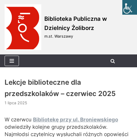
Skocz
Biblioteka Publiczna w
do
Dzielnicy Żoliborz
treści
m.st. Warszawy
Lekcje biblioteczne dla
przedszkolaków – czerwiec 2025
1 lipca 2025
W czerwcu
Bibliotekę przy ul. Broniewskiego
odwiedziły kolejne grupy przedszkolaków.
Najmłodsi czytelnicy wysłuchali różnych opowieści