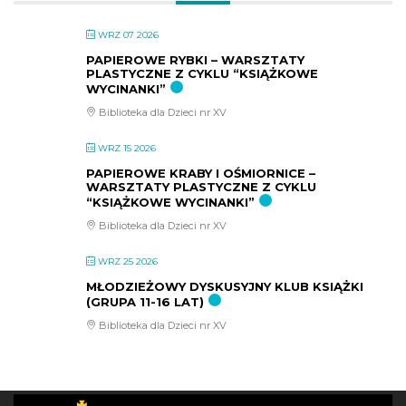
WRZ 07 2026
PAPIEROWE RYBKI – WARSZTATY
PLASTYCZNE Z CYKLU “KSIĄŻKOWE
WYCINANKI”
Biblioteka dla Dzieci nr XV
WRZ 15 2026
PAPIEROWE KRABY I OŚMIORNICE –
WARSZTATY PLASTYCZNE Z CYKLU
“KSIĄŻKOWE WYCINANKI”
Biblioteka dla Dzieci nr XV
WRZ 25 2026
MŁODZIEŻOWY DYSKUSYJNY KLUB KSIĄŻKI
(GRUPA 11-16 LAT)
Biblioteka dla Dzieci nr XV