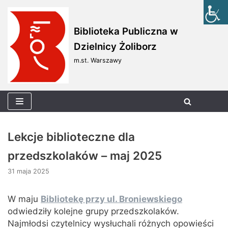
Skocz
Biblioteka Publiczna w
do
Dzielnicy Żoliborz
treści
m.st. Warszawy
Lekcje biblioteczne dla
przedszkolaków – maj 2025
31 maja 2025
W maju
Bibliotekę przy ul. Broniewskiego
odwiedziły kolejne grupy przedszkolaków.
Najmłodsi czytelnicy wysłuchali różnych opowieści