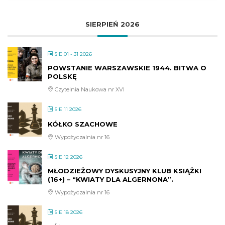
SIERPIEŃ 2026
SIE 01 - 31 2026
POWSTANIE WARSZAWSKIE 1944. BITWA O
POLSKĘ
Czytelnia Naukowa nr XVI
SIE 11 2026
KÓŁKO SZACHOWE
Wypożyczalnia nr 16
SIE 12 2026
MŁODZIEŻOWY DYSKUSYJNY KLUB KSIĄŻKI
(16+) – “KWIATY DLA ALGERNONA”.
Wypożyczalnia nr 16
SIE 18 2026