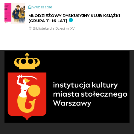
WRZ 25 2026
MŁODZIEŻOWY DYSKUSYJNY KLUB KSIĄŻKI
(GRUPA 11-16 LAT)
Biblioteka dla Dzieci nr XV