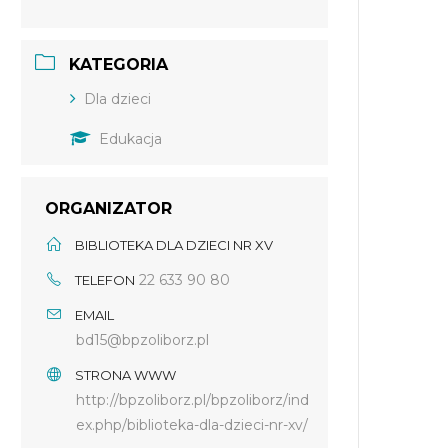
KATEGORIA
Dla dzieci
Edukacja
ORGANIZATOR
BIBLIOTEKA DLA DZIECI NR XV
22 633 90 80
TELEFON
EMAIL
bd15@bpzoliborz.pl
STRONA WWW
http://bpzoliborz.pl/bpzoliborz/ind
ex.php/biblioteka-dla-dzieci-nr-xv/