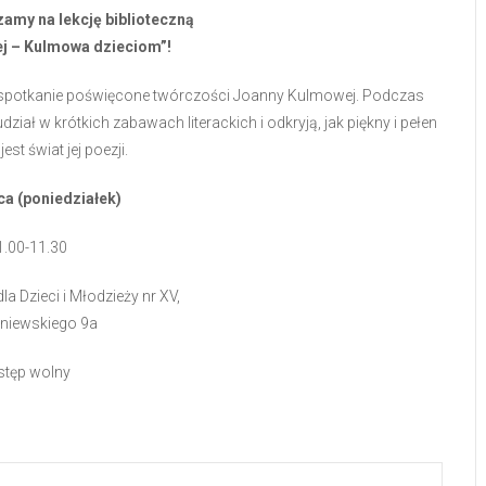
amy na lekcję biblioteczną
j – Kulmowa dzieciom”!
na spotkanie poświęcone twórczości Joanny Kulmowej. Podczas
iał w krótkich zabawach literackich i odkryją, jak piękny i pełen
est świat jej poezji.
ca (poniedziałek)
1.00-11.30
dla Dzieci i Młodzieży nr XV,
oniewskiego 9a
tęp wolny