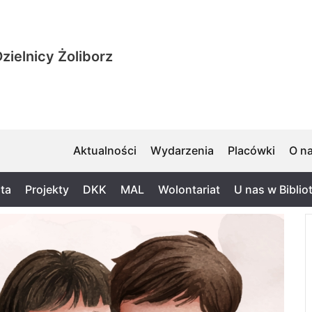
zielnicy Żoliborz
Aktualności
Wydarzenia
Placówki
O n
ta
Projekty
DKK
MAL
Wolontariat
U nas w Biblio