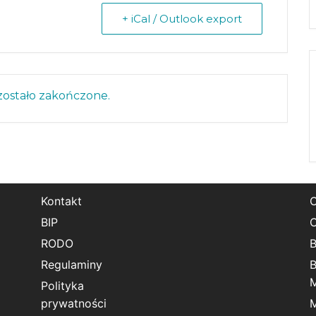
+ iCal / Outlook export
ostało zakończone.
Kontakt
BIP
RODO
B
Regulaminy
B
Polityka
prywatności
M