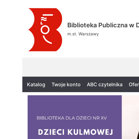
Skocz
Biblioteka Publiczna w D
do
treści
m.st. Warszawy
Katalog
Twoje konto
ABC czytelnika
Ofer