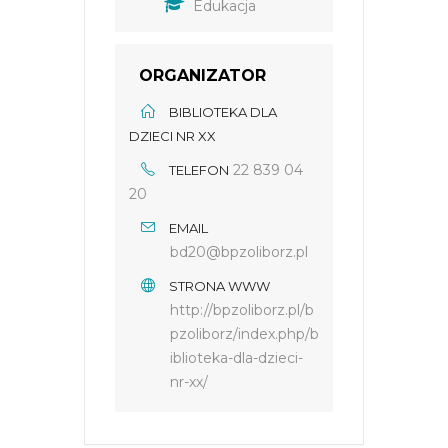
Edukacja
ORGANIZATOR
BIBLIOTEKA DLA
DZIECI NR XX
22 839 04
TELEFON
20
EMAIL
bd20@bpzoliborz.pl
STRONA WWW
http://bpzoliborz.pl/b
pzoliborz/index.php/b
iblioteka-dla-dzieci-
nr-xx/