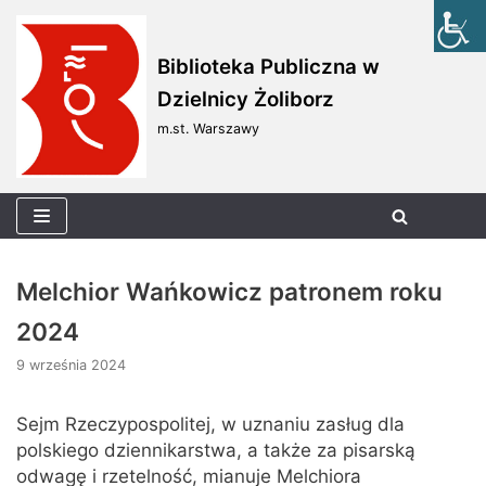
Skocz
Biblioteka Publiczna w
do
Dzielnicy Żoliborz
treści
m.st. Warszawy
Melchior Wańkowicz patronem roku
2024
9 września 2024
Sejm Rzeczypospolitej, w uznaniu zasług dla
polskiego dziennikarstwa, a także za pisarską
odwagę i rzetelność, mianuje Melchiora