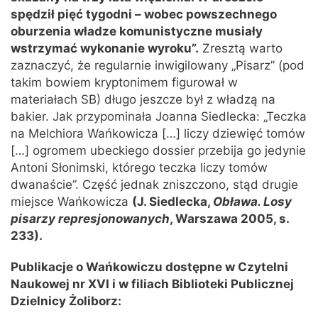
spędził pięć tygodni – wobec powszechnego
oburzenia władze komunistyczne musiały
wstrzymać wykonanie wyroku”.
Zresztą warto
zaznaczyć, że regularnie inwigilowany „Pisarz” (pod
takim bowiem kryptonimem figurował w
materiałach SB) długo jeszcze był z władzą na
bakier. Jak przypominała Joanna Siedlecka: „Teczka
na Melchiora Wańkowicza […] liczy dziewięć tomów
[…] ogromem ubeckiego dossier przebija go jedynie
Antoni Słonimski, którego teczka liczy tomów
dwanaście”. Część jednak zniszczono, stąd drugie
miejsce Wańkowicza
(J. Siedlecka,
Obława. Losy
pisarzy represjonowanych
, Warszawa 2005, s.
233).
Publikacje o Wańkowiczu dostępne w Czytelni
Naukowej nr XVI i w filiach Biblioteki Publicznej
Dzielnicy Żoliborz: