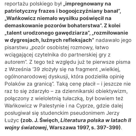
reportażu polskiego był
„impregnowany na
patriotyczny frazes i bogoojczyźniany banał”,
„Wańkowicz niemało wysiłku poświęcił na
demaskowanie pozorów bohaterstwa”. Z kolei
„talent urodzonego gawędziarza”, „rozmiłowanie
w dygresjach, luźnych refleksjach”
nadawało jego
pisarstwu „pozór osobistej rozmowy, łatwo
wciągającej czytelnika do partnerskiej gry z
autorem”. Z tego też względu już te pierwsze pisma
z Września ‘39 złożyły się na fragment „wielkiej,
ogólnonarodowej dyskusji, która podzieliła opinię
Polaków za granicą”. Taką cenę płacił – i jeszcze nie
raz to się zdarzyło – za dziennikarski obiektywizm,
połączony z wieloletnią tułaczką, był bowiem też
Wańkowicz w Palestynie i na Cyprze, gdzie dalej
posługiwał się studenckim pseudonimem Jerzy
Łużyc
(zob. J. Święch,
Literatura polska w latach II
wojny światowej
, Warszawa 1997, s. 397-399)
.