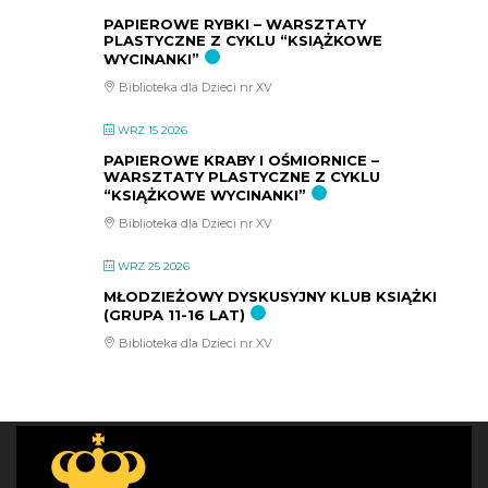
PAPIEROWE RYBKI – WARSZTATY
PLASTYCZNE Z CYKLU “KSIĄŻKOWE
WYCINANKI”
Biblioteka dla Dzieci nr XV
WRZ 15 2026
PAPIEROWE KRABY I OŚMIORNICE –
WARSZTATY PLASTYCZNE Z CYKLU
“KSIĄŻKOWE WYCINANKI”
Biblioteka dla Dzieci nr XV
WRZ 25 2026
MŁODZIEŻOWY DYSKUSYJNY KLUB KSIĄŻKI
(GRUPA 11-16 LAT)
Biblioteka dla Dzieci nr XV