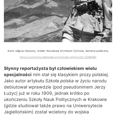
Autor zdjęcia nieznany, źródło: Narodowe Archiwum Cyfrowe, domena publiczna,
https://commons.wikimedia.org/w/index.php?curid=10298460
Słynny reportażysta był człowiekiem wielu
specjalności
nim stał się klasykiem prozy polskiej.
Jako autor artykułu
Szkoła polska w życiu narodu
debiutował wprawdzie (pod pseudonimem Jerzy
Łużyc) już w roku 1909, jednak krótko po
ukończeniu Szkoły Nauk Politycznych w Krakowie
(gdzie studiował także prawo na Uniwersytecie
Jagiellońskim) został wcielony do wojska