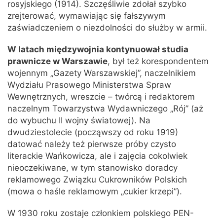
rosyjskiego (1914). Szczęśliwie zdołał szybko
zrejterować, wymawiając się fałszywym
zaświadczeniem o niezdolności do służby w armii.
W latach międzywojnia kontynuował studia
prawnicze w Warszawie
, był też korespondentem
wojennym „Gazety Warszawskiej”, naczelnikiem
Wydziału Prasowego Ministerstwa Spraw
Wewnętrznych, wreszcie – twórcą i redaktorem
naczelnym Towarzystwa Wydawniczego „Rój” (aż
do wybuchu II wojny światowej). Na
dwudziestolecie (począwszy od roku 1919)
datować należy też pierwsze próby czysto
literackie Wańkowicza, ale i zajęcia cokolwiek
nieoczekiwane, w tym stanowisko doradcy
reklamowego Związku Cukrowników Polskich
(mowa o haśle reklamowym „cukier krzepi”).
W 1930 roku zostaje członkiem polskiego PEN-