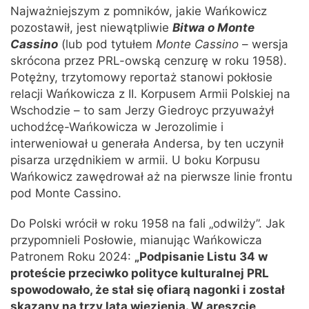
Najważniejszym z pomników, jakie Wańkowicz
pozostawił, jest niewątpliwie
Bitwa o Monte
Cassino
(lub pod tytułem
Monte Cassino
– wersja
skrócona przez PRL-owską cenzurę w roku 1958).
Potężny, trzytomowy reportaż stanowi pokłosie
relacji Wańkowicza z II. Korpusem Armii Polskiej na
Wschodzie – to sam Jerzy Giedroyc przyuważył
uchodźcę-Wańkowicza w Jerozolimie i
interweniował u generała Andersa, by ten uczynił
pisarza urzędnikiem w armii. U boku Korpusu
Wańkowicz zawędrował aż na pierwsze linie frontu
pod Monte Cassino.
Do Polski wrócił w roku 1958 na fali „odwilży”. Jak
przypomnieli Posłowie, mianując Wańkowicza
Patronem Roku 2024:
„Podpisanie Listu 34 w
proteście przeciwko polityce kulturalnej PRL
spowodowało, że stał się ofiarą nagonki i został
skazany na trzy lata więzienia. W areszcie