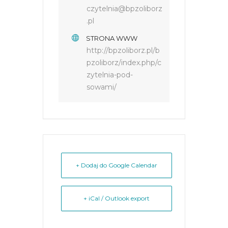
czytelnia@bpzoliborz
.pl
STRONA WWW
http://bpzoliborz.pl/b
pzoliborz/index.php/c
zytelnia-pod-
sowami/
+ Dodaj do Google Calendar
+ iCal / Outlook export