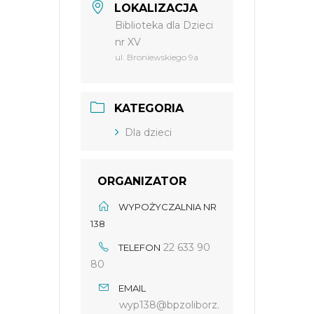
LOKALIZACJA
Biblioteka dla Dzieci
nr XV
ul. Broniewskiego 9a
KATEGORIA
Dla dzieci
ORGANIZATOR
WYPOŻYCZALNIA NR
138
22 633 90
TELEFON
80
EMAIL
wyp138@bpzoliborz.