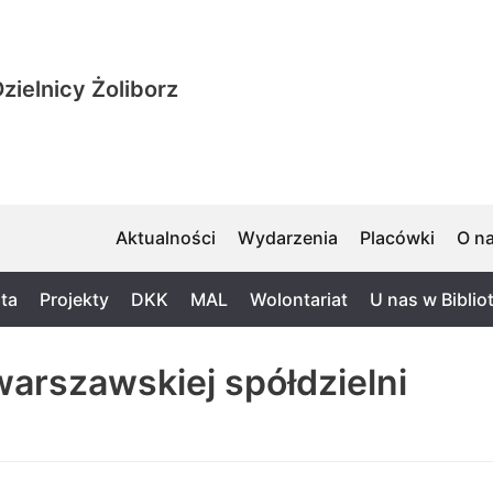
zielnicy Żoliborz
Aktualności
Wydarzenia
Placówki
O n
ta
Projekty
DKK
MAL
Wolontariat
U nas w Biblio
arszawskiej spółdzielni