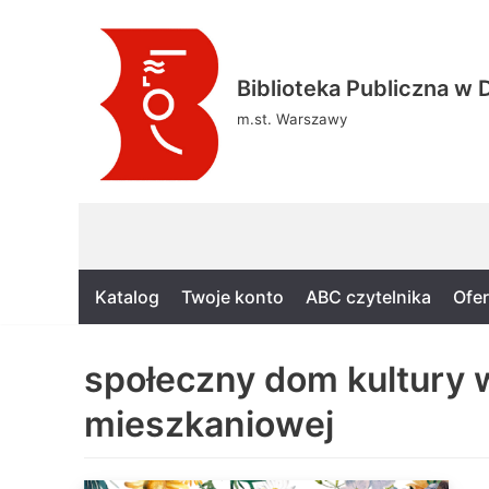
Skocz
Biblioteka Publiczna w D
do
treści
m.st. Warszawy
Katalog
Twoje konto
ABC czytelnika
Ofer
społeczny dom kultury w
mieszkaniowej