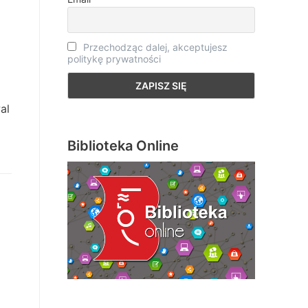
Przechodząc dalej, akceptujesz
politykę prywatności
al
Biblioteka Online