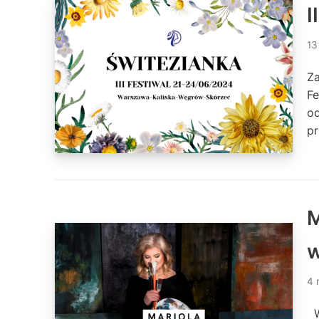
I
13
Za
Fe
od
p
M
w
4 
W