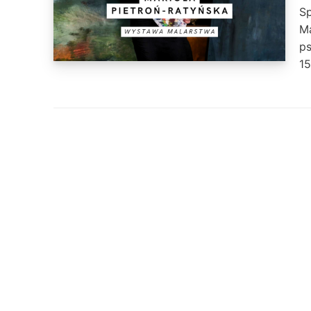
Sp
Ma
ps
1