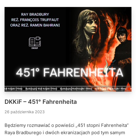
DKKiF – 451° Fahrenheita
26 października 2023
Będziemy rozmawiać o powieści „451 stopni Fahrenheita”
Raya Bradburego i dwóch ekranizacjach pod tym samym