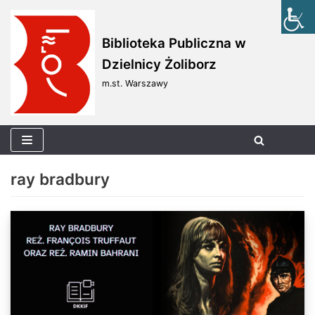
Skocz
Biblioteka Publiczna w
do
Dzielnicy Żoliborz
treści
m.st. Warszawy
ray bradbury