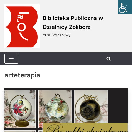
Skocz
Biblioteka Publiczna w
do
Dzielnicy Żoliborz
treści
m.st. Warszawy
arteterapia