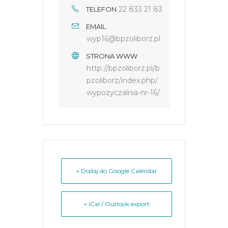
22 833 21 83
TELEFON
EMAIL
wyp16@bpzoliborz.pl
STRONA WWW
http://bpzoliborz.pl/b
pzoliborz/index.php/
wypozyczalnia-nr-16/
+ Dodaj do Google Calendar
+ iCal / Outlook export