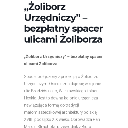
„Żoliborz
Urzędniczy” –
bezpłatny spacer
ulicami Żoliborza
„Żoliborz Urzędniczy” – bezpłatny spacer
ulicami Żoliborza
Spacer połączony z prelekcją o Żoliborzu
Urzędniczym. Osiedle znajduje się w rejonie
ulic Brodzińskiego, Wieniawskiego i placu
Henkla. Jest to dawna kolonia urzędnicza
nawiązująca formą do tradycji
małomiasteczkowej architektury polskiej
XVIII i początku XIX wieku. Oprowadza Pan
Marcin Strachota, przewodnik z Biura