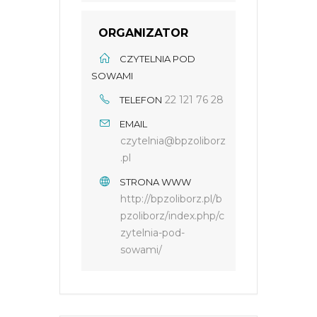
ORGANIZATOR
CZYTELNIA POD
SOWAMI
22 121 76 28
TELEFON
EMAIL
czytelnia@bpzoliborz
.pl
STRONA WWW
http://bpzoliborz.pl/b
pzoliborz/index.php/c
zytelnia-pod-
sowami/