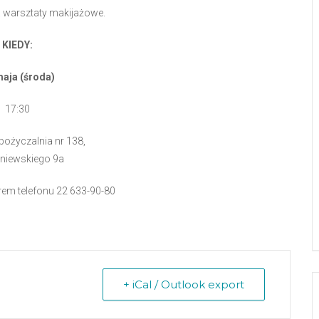
warsztaty makijażowe.
KIEDY:
maja (środa)
17:30
ożyczalnia nr 138,
oniewskiego 9a
em telefonu 22 633-90-80
+ iCal / Outlook export