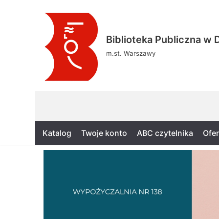
Skocz
Biblioteka Publiczna w D
do
treści
m.st. Warszawy
Katalog
Twoje konto
ABC czytelnika
Ofer