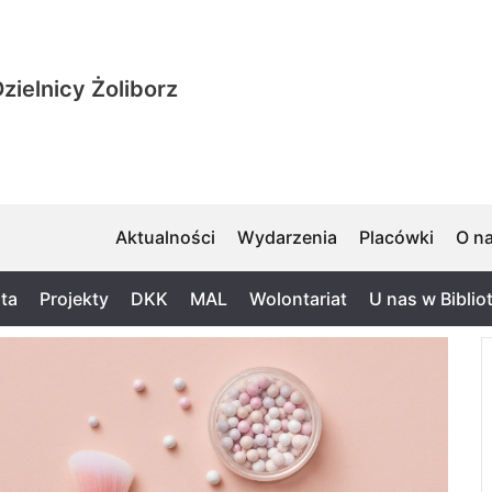
zielnicy Żoliborz
Aktualności
Wydarzenia
Placówki
O n
ta
Projekty
DKK
MAL
Wolontariat
U nas w Biblio