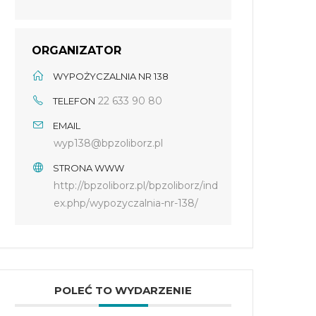
ORGANIZATOR
WYPOŻYCZALNIA NR 138
22 633 90 80
TELEFON
EMAIL
wyp138@bpzoliborz.pl
STRONA WWW
http://bpzoliborz.pl/bpzoliborz/ind
ex.php/wypozyczalnia-nr-138/
POLEĆ TO WYDARZENIE