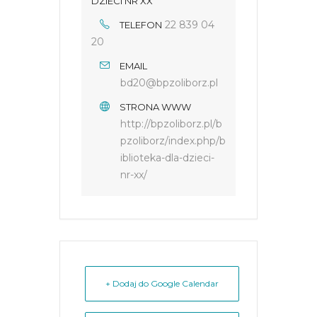
DZIECI NR XX
22 839 04
TELEFON
20
EMAIL
bd20@bpzoliborz.pl
STRONA WWW
http://bpzoliborz.pl/b
pzoliborz/index.php/b
iblioteka-dla-dzieci-
nr-xx/
+ Dodaj do Google Calendar