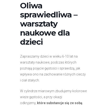
Oliwa
sprawiedliwa –
warsztaty
naukowe dla
dzieci
Zapraszamy dzieci w wieku 6-10 lat na
warsztaty naukowe, podczas których
poznają pojęcie gęstości i sprawdzą, jak
wpływa ono na zachowanie różnych cieczy
i ciał stałych.
W cylindrze miarowym zbudujemy kolorowe
wieże gęstości, a przy okazji
odkryjemy,
które substancje się ze sobą