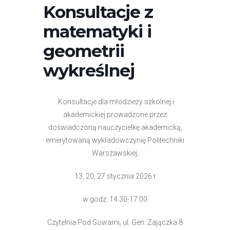
Konsultacje z
matematyki i
geometrii
wykreślnej
Konsultacje dla młodzieży szkolnej i
akademickiej prowadzone przez
doświadczoną nauczycielkę akademicką,
emerytowaną wykładowczynię Politechniki
Warszawskiej.
13, 20, 27 stycznia 2026 r
w godz. 14.30-17.00
Czytelnia Pod Sowami, ul. Gen. Zajączka 8