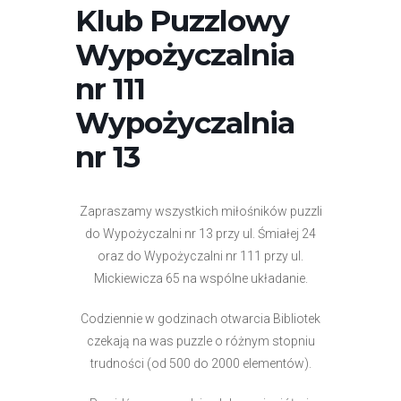
Klub Puzzlowy
Wypożyczalnia
nr 111
Wypożyczalnia
nr 13
Zapraszamy wszystkich miłośników puzzli
do Wypożyczalni nr 13 przy ul. Śmiałej 24
oraz do Wypożyczalni nr 111 przy ul.
Mickiewicza 65 na wspólne układanie.
Codziennie w godzinach otwarcia Bibliotek
czekają na was puzzle o różnym stopniu
trudności (od 500 do 2000 elementów).