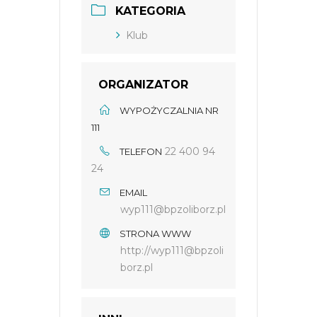
KATEGORIA
Klub
ORGANIZATOR
WYPOŻYCZALNIA NR
111
22 400 94
TELEFON
24
EMAIL
wyp111@bpzoliborz.pl
STRONA WWW
http://wyp111@bpzoli
borz.pl