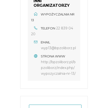
INNI
ORGANIZATORZY
WYPOŻYCZALNIA NR
13
22 839 04
TELEFON
20
EMAIL
wyp13@bpzoliborz.pl
STRONA WWW
http://bpzoliborz.pl/b
pzoliborz/index.php/
wypozyczalnia-nr-13/