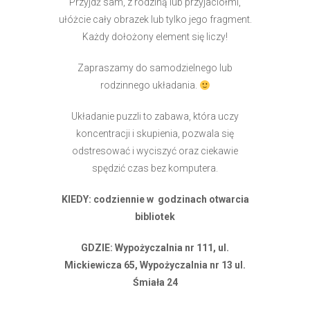
Przyjdź sam, z rodziną lub przyjaciółmi,
ułóżcie cały obrazek lub tylko jego fragment.
Każdy dołożony element się liczy!
Zapraszamy do samodzielnego lub
rodzinnego układania.
Układanie puzzli to zabawa, która uczy
koncentracji i skupienia, pozwala się
odstresować i wyciszyć oraz ciekawie
spędzić czas bez komputera.
KIEDY: codziennie w godzinach otwarcia
bibliotek
GDZIE: Wypożyczalnia nr 111, ul.
Mickiewicza 65, Wypożyczalnia nr 13 ul.
Śmiała 24