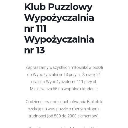
Klub Puzzlowy
Wypożyczalnia
nr 111
Wypożyczalnia
nr 13
Zapraszamy wszystkich miłośników puzzli
do Wypożyczalni nr 13 przy ul. Śmiałej 24
oraz do Wypożyczalni nr 111 przy ul.
Mickiewicza 65 na wspólne układanie.
Codziennie w godzinach otwarcia Bibliotek
czekają na was puzzle o różnym stopniu
trudności (od 500 do 2000 elementów).