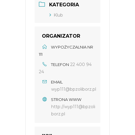
KATEGORIA
Klub
ORGANIZATOR
WYPOŻYCZALNIA NR
111
22 400 94
TELEFON
24
EMAIL
wyp111@bpzoliborz.pl
STRONA WWW
http://wyp111@bpzoli
borz.pl