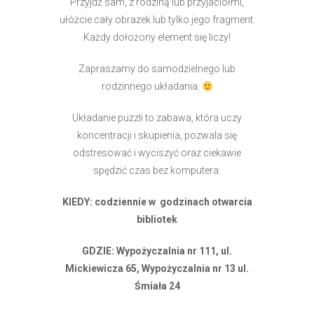
Przyjdź sam, z rodziną lub przyjaciółmi,
ułóżcie cały obrazek lub tylko jego fragment.
Każdy dołożony element się liczy!
Zapraszamy do samodzielnego lub
rodzinnego układania.
Układanie puzzli to zabawa, która uczy
koncentracji i skupienia, pozwala się
odstresować i wyciszyć oraz ciekawie
spędzić czas bez komputera.
KIEDY: codziennie w godzinach otwarcia
bibliotek
GDZIE: Wypożyczalnia nr 111, ul.
Mickiewicza 65, Wypożyczalnia nr 13 ul.
Śmiała 24