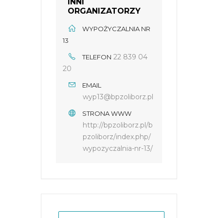
INNI
ORGANIZATORZY
WYPOŻYCZALNIA NR
13
22 839 04
TELEFON
20
EMAIL
wyp13@bpzoliborz.pl
STRONA WWW
http://bpzoliborz.pl/b
pzoliborz/index.php/
wypozyczalnia-nr-13/