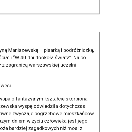
yną Maniszewską – pisarką i podróżniczką,
cia” i “W 40 dni dookoła świata”. Na co
 z zagranicą warszawskiej uczelni
awesi.
yspa o fantazyjnym kształcie skorpiona
iszewska wyspę odwiedziła dotychczas
zedziwne zwyczaje pogrzebowe mieszkańców
jszym dniem w życiu człowieka jest jego
oże bardziej zagadkowych niż moai z