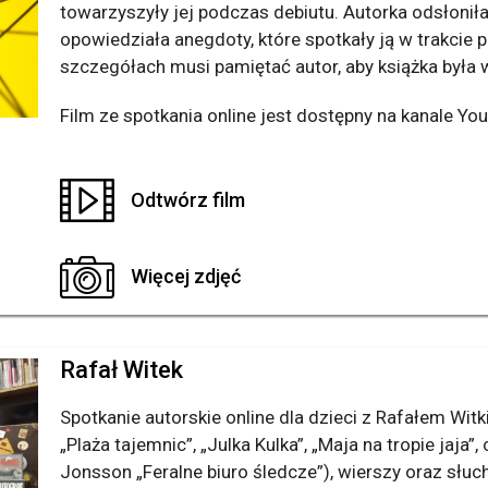
towarzyszyły jej podczas debiutu. Autorka odsłonił
opowiedziała anegdoty, które spotkały ją w trakcie pi
szczegółach musi pamiętać autor, aby książka była 
Film ze spotkania online jest dostępny na kanale You
Odtwórz film
Więcej zdjęć
Rafał Witek
Spotkanie autorskie online dla dzieci z Rafałem Wi
„Plaża tajemnic”, „Julka Kulka”, „Maja na tropie jaja
Jonsson „Feralne biuro śledcze”), wierszy oraz słuc