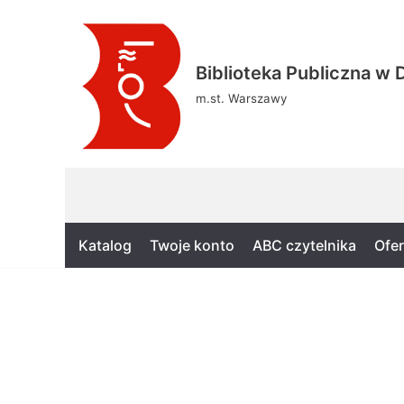
Skocz
Biblioteka Publiczna w D
do
treści
m.st. Warszawy
Katalog
Twoje konto
ABC czytelnika
Ofer