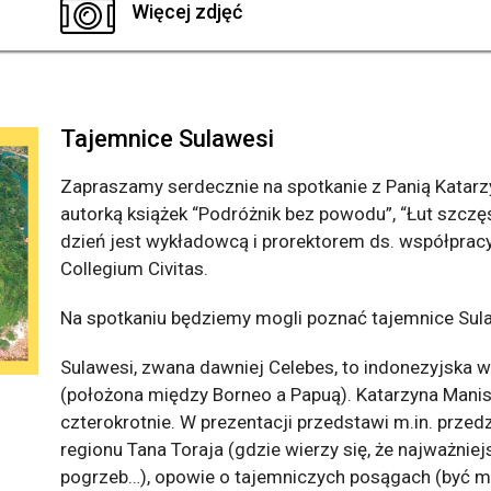
Więcej zdjęć
Tajemnice Sulawesi
Zapraszamy serdecznie na spotkanie z Panią Katarz
autorką książek “Podróżnik bez powodu”, “Łut szczęś
dzień jest wykładowcą i prorektorem ds. współpracy
Collegium Civitas.
Na spotkaniu będziemy mogli poznać tajemnice Sul
Sulawesi, zwana dawniej Celebes, to indonezyjska w
(położona między Borneo a Papuą). Katarzyna Man
czterokrotnie. W prezentacji przedstawi m.in. pr
regionu Tana Toraja (gdzie wierzy się, że najważnie
pogrzeb…), opowie o tajemniczych posągach (być m