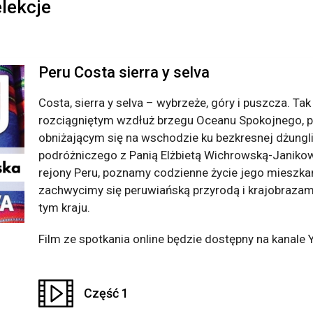
elekcje
Peru Costa sierra y selva
Costa, sierra y selva – wybrzeże, góry i puszcza. T
rozciągniętym wzdłuż brzegu Oceanu Spokojnego, 
obniżającym się na wschodzie ku bezkresnej dżungl
podróżniczego z Panią Elżbietą Wichrowską-Janikow
rejony Peru, poznamy codzienne życie jego mieszkańcó
zachwycimy się peruwiańską przyrodą i krajobrazami
tym kraju.
Film ze spotkania online będzie dostępny na kanale Y
Część 1