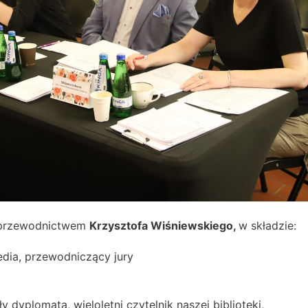
d przewodnictwem
Krzysztofa Wiśniewskiego,
w składzie:
dia, przewodniczący jury
 dyplomata, wieloletni czytelnik naszej biblioteki,