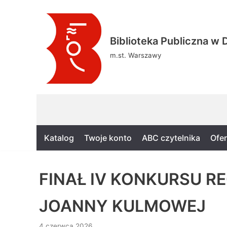
Skocz
Biblioteka Publiczna w D
do
treści
m.st. Warszawy
Katalog
Twoje konto
ABC czytelnika
Ofer
FINAŁ IV KONKURSU R
JOANNY KULMOWEJ
4 czerwca 2026