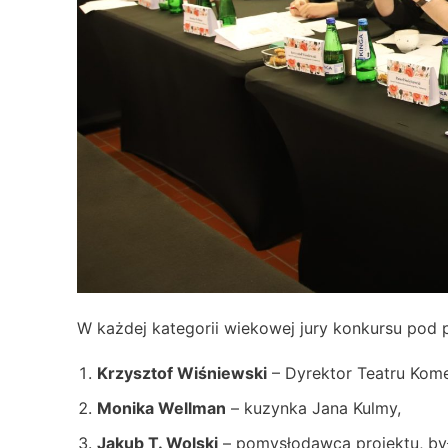
W każdej kategorii wiekowej jury konkursu po
Krzysztof Wiśniewski
– Dyrektor Teatru Kome
Monika Wellman
– kuzynka Jana Kulmy,
Jakub T. Wolski
– pomysłodawca projektu, były