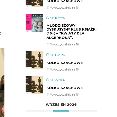
KÓŁKO SZACHOWE
Wypożyczalnia nr 16
SIE 12 2026
MŁODZIEŻOWY
DYSKUSYJNY KLUB KSIĄŻKI
;
(16+) – “KWIATY DLA
ALGERNONA”.
Wypożyczalnia nr 16
SIE 18 2026
KÓŁKO SZACHOWE
Wypożyczalnia nr 16
SIE 25 2026
KÓŁKO SZACHOWE
Wypożyczalnia nr 16
WRZESIEŃ 2026