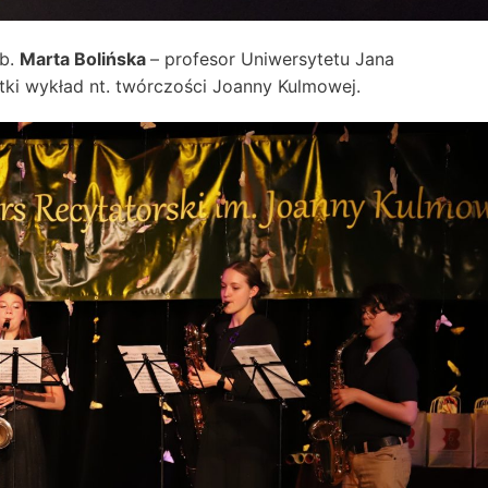
ab.
Marta Bolińska
– profesor Uniwersytetu Jana
tki wykład nt. twórczości Joanny Kulmowej.