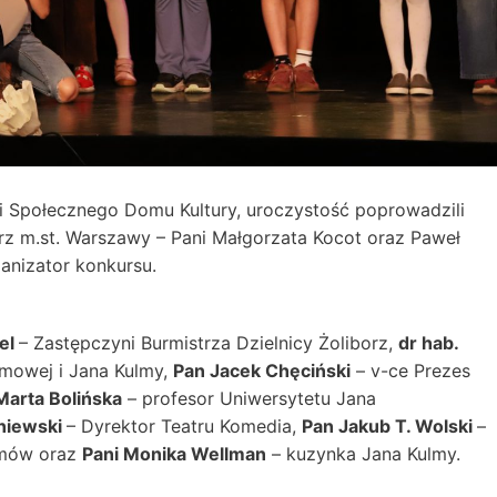
ali Społecznego Domu Kultury, uroczystość poprowadzili
borz m.st. Warszawy – Pani Małgorzata Kocot oraz Paweł
rganizator konkursu.
el
– Zastępczyni Burmistrza Dzielnicy Żoliborz,
dr hab.
lmowej i Jana Kulmy,
Pan Jacek Chęciński
– v-ce Prezes
Marta Bolińska
– profesor Uniwersytetu Jana
niewski
– Dyrektor Teatru Komedia,
Pan Jakub T. Wolski
–
lmów oraz
Pani Monika Wellman
– kuzynka Jana Kulmy.