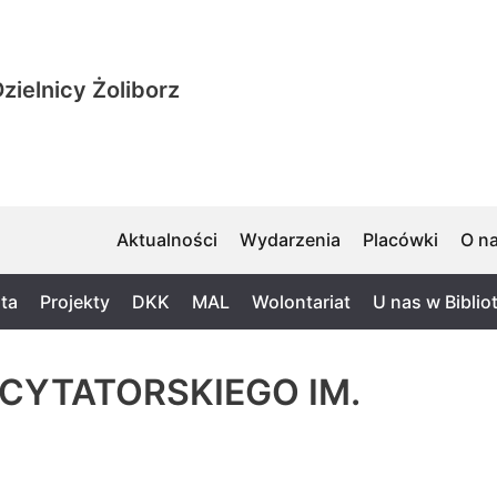
zielnicy Żoliborz
Aktualności
Wydarzenia
Placówki
O n
ta
Projekty
DKK
MAL
Wolontariat
U nas w Biblio
ECYTATORSKIEGO IM.