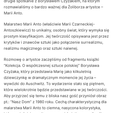
drugie spotkanie z Borysławem Czyżakiem, na którym
rozmawialiśmy o bardzo ważnej dla Żoliborza artystce –
Marii Anto.
Malarstwo Marii Anto (właściwie Marii Czarneckiej-
Antoszkiewicz) to unikalny, osobny świat, który wymyka się
prostym klasyfikacjom. Jej twórczość opisywana jest przez
krytyków i znawców sztuki jako połączenie surrealizmu,
realizmu magicznego oraz sztuki naiwnej.
Rozmowę o artystce zaczęliśmy od fragmentu książki
“Kolekcja. O współczesnej sztuce polskiej” Borysława
Czyżaka, który przedstawia Marię jako kilkuletnią
dziewczynkę w dramatycznym momencie jej życia –
wywózki do Auschwitz. To wydarzenie stało się piętnem,
które wielokrotnie będzie przedstawiane w jej twórczości.
Aby przyjrzeć się temu z bliska nasz gość przyniósł obraz
pt.: “Nasz Dom” z 1980 roku. Cechą charakterystyczną dla
malarstwa Marii Anto to ciemna, nasycona kolorystyka,