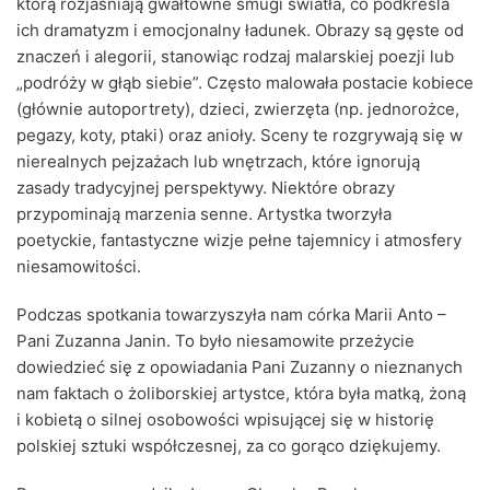
którą rozjaśniają gwałtowne smugi światła, co podkreśla
ich dramatyzm i emocjonalny ładunek. Obrazy są gęste od
znaczeń i alegorii, stanowiąc rodzaj malarskiej poezji lub
„podróży w głąb siebie”. Często malowała postacie kobiece
(głównie autoportrety), dzieci, zwierzęta (np. jednorożce,
pegazy, koty, ptaki) oraz anioły. Sceny te rozgrywają się w
nierealnych pejzażach lub wnętrzach, które ignorują
zasady tradycyjnej perspektywy. Niektóre obrazy
przypominają marzenia senne. Artystka tworzyła
poetyckie, fantastyczne wizje pełne tajemnicy i atmosfery
niesamowitości.
Podczas spotkania towarzyszyła nam córka Marii Anto –
Pani Zuzanna Janin. To było niesamowite przeżycie
dowiedzieć się z opowiadania Pani Zuzanny o nieznanych
nam faktach o żoliborskiej artystce, która była matką, żoną
i kobietą o silnej osobowości wpisującej się w historię
polskiej sztuki współczesnej, za co gorąco dziękujemy.