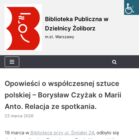
Skocz
Biblioteka Publiczna w
do
Dzielnicy Żoliborz
treści
m.st. Warszawy
Opowieści o współczesnej sztuce
polskiej – Borysław Czyżak o Marii
Anto. Relacja ze spotkania.
23 marca 2026
19 marca w
Bibliotece przy ul. Śmiałej 24
, odbyło się