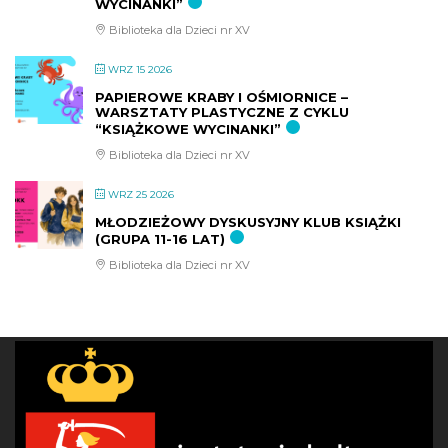
WYCINANKI”
Biblioteka dla Dzieci nr XV
WRZ 15 2026
PAPIEROWE KRABY I OŚMIORNICE –
WARSZTATY PLASTYCZNE Z CYKLU
“KSIĄŻKOWE WYCINANKI”
Biblioteka dla Dzieci nr XV
WRZ 25 2026
MŁODZIEŻOWY DYSKUSYJNY KLUB KSIĄŻKI
(GRUPA 11-16 LAT)
Biblioteka dla Dzieci nr XV