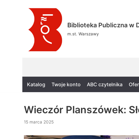
Skocz
Biblioteka Publiczna w D
do
treści
m.st. Warszawy
Katalog
Twoje konto
ABC czytelnika
Ofer
Wieczór Planszówek: Sło
15 marca 2025