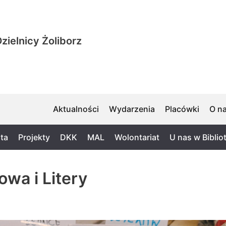
zielnicy Żoliborz
Aktualności
Wydarzenia
Placówki
O n
ta
Projekty
DKK
MAL
Wolontariat
U nas w Biblio
wa i Litery