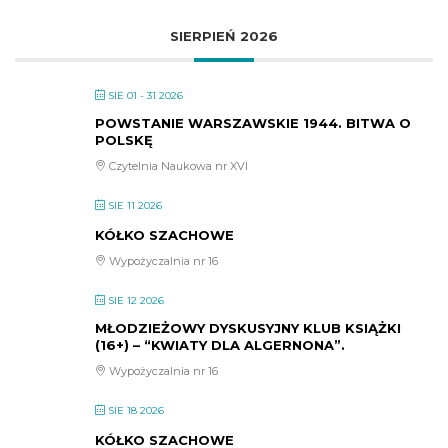
SIERPIEŃ 2026
SIE 01 - 31 2026
POWSTANIE WARSZAWSKIE 1944. BITWA O
POLSKĘ
Czytelnia Naukowa nr XVI
SIE 11 2026
KÓŁKO SZACHOWE
Wypożyczalnia nr 16
SIE 12 2026
MŁODZIEŻOWY DYSKUSYJNY KLUB KSIĄŻKI
(16+) – “KWIATY DLA ALGERNONA”.
Wypożyczalnia nr 16
SIE 18 2026
KÓŁKO SZACHOWE