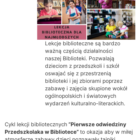
Lekcje biblioteczne są bardzo
ważną częścią działalności
naszej Biblioteki. Pozwalają
dzieciom z przedszkoli i szkół
oswajać się z przestrzenią
biblioteki i jej zbiorami poprzez
zabawę i zajęcia skupione wokół
ogólnopolskich i światowych
wydarzeń kulturalno-literackich.
Cykl lekcji bibliotecznych
“Pierwsze odwiedziny
Przedszkolaka w Bibliotece”
to okazja aby w miłej
atmosferze zabawy dzieci poznawały tajniki