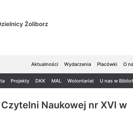
zielnicy Żoliborz
Aktualności
Wydarzenia
Placówki
O n
ta
Projekty
DKK
MAL
Wolontariat
U nas w Biblio
 Czytelni Naukowej nr XVI w