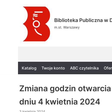
Skocz
Biblioteka Publiczna w D
do
treści
m.st. Warszawy
Katalog
Twoje konto
ABC czytelnika
Ofer
Zmiana godzin otwarcia
dniu 4 kwietnia 2024
3 kwietnia 2024