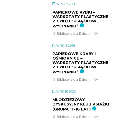
WRZ 07 2026
PAPIEROWE RYBKI –
WARSZTATY PLASTYCZNE
Z CYKLU “KSIĄŻKOWE
WYCINANKI”
Biblioteka dla Dzieci nr XV
WRZ 15 2026
PAPIEROWE KRABY I
OŚMIORNICE –
WARSZTATY PLASTYCZNE
Z CYKLU “KSIĄŻKOWE
WYCINANKI”
Biblioteka dla Dzieci nr XV
WRZ 25 2026
MŁODZIEŻOWY
DYSKUSYJNY KLUB KSIĄŻKI
(GRUPA 11-16 LAT)
Biblioteka dla Dzieci nr XV