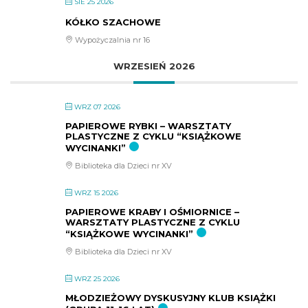
SIE 25 2026
KÓŁKO SZACHOWE
Wypożyczalnia nr 16
WRZESIEŃ 2026
WRZ 07 2026
PAPIEROWE RYBKI – WARSZTATY
PLASTYCZNE Z CYKLU “KSIĄŻKOWE
WYCINANKI”
Biblioteka dla Dzieci nr XV
WRZ 15 2026
PAPIEROWE KRABY I OŚMIORNICE –
WARSZTATY PLASTYCZNE Z CYKLU
“KSIĄŻKOWE WYCINANKI”
Biblioteka dla Dzieci nr XV
WRZ 25 2026
MŁODZIEŻOWY DYSKUSYJNY KLUB KSIĄŻKI