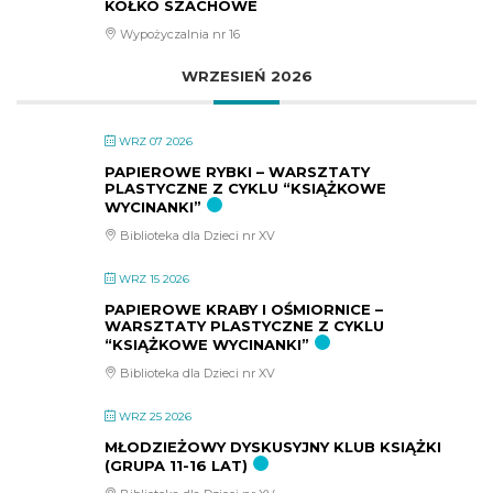
KÓŁKO SZACHOWE
Wypożyczalnia nr 16
WRZESIEŃ 2026
WRZ 07 2026
PAPIEROWE RYBKI – WARSZTATY
PLASTYCZNE Z CYKLU “KSIĄŻKOWE
WYCINANKI”
Biblioteka dla Dzieci nr XV
WRZ 15 2026
PAPIEROWE KRABY I OŚMIORNICE –
WARSZTATY PLASTYCZNE Z CYKLU
“KSIĄŻKOWE WYCINANKI”
Biblioteka dla Dzieci nr XV
WRZ 25 2026
MŁODZIEŻOWY DYSKUSYJNY KLUB KSIĄŻKI
(GRUPA 11-16 LAT)