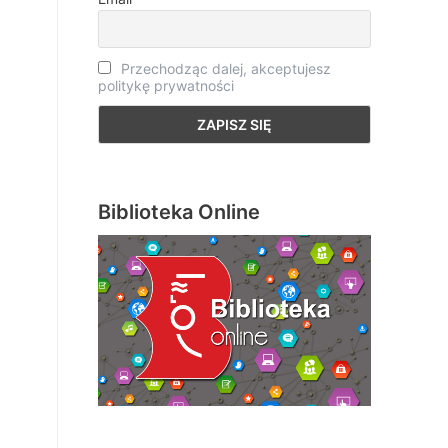
Przechodząc dalej, akceptujesz
politykę prywatności
Biblioteka Online