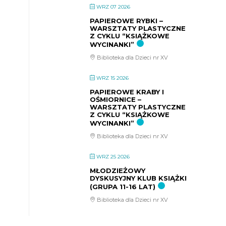
WRZ 07 2026
PAPIEROWE RYBKI –
WARSZTATY PLASTYCZNE
Z CYKLU “KSIĄŻKOWE
WYCINANKI”
Biblioteka dla Dzieci nr XV
WRZ 15 2026
PAPIEROWE KRABY I
OŚMIORNICE –
WARSZTATY PLASTYCZNE
Z CYKLU “KSIĄŻKOWE
WYCINANKI”
Biblioteka dla Dzieci nr XV
WRZ 25 2026
MŁODZIEŻOWY
DYSKUSYJNY KLUB KSIĄŻKI
(GRUPA 11-16 LAT)
Biblioteka dla Dzieci nr XV