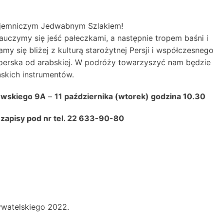
tajemniczym Jedwabnym Szlakiem!
uczymy się jeść pałeczkami, a następnie tropem baśni i
y się bliżej z kulturą starożytnej Persji i współczesnego
a perska od arabskiej. W podróży towarzyszyć nam będzie
ńskich instrumentów.
iewskiego 9A
–
11 października (wtorek) godzina 10.30
zapisy pod nr tel. 22 633-90-80
watelskiego 2022.