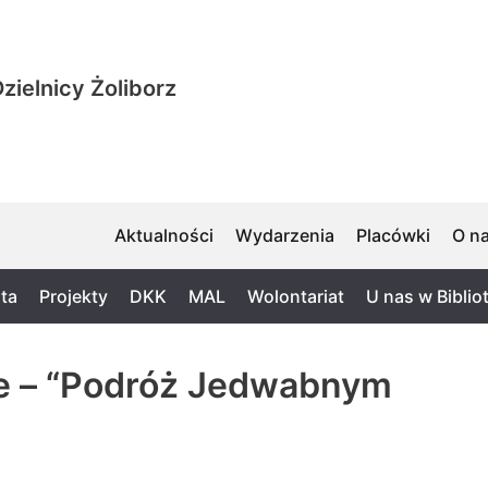
zielnicy Żoliborz
Aktualności
Wydarzenia
Placówki
O n
ta
Projekty
DKK
MAL
Wolontariat
U nas w Biblio
ne – “Podróż Jedwabnym