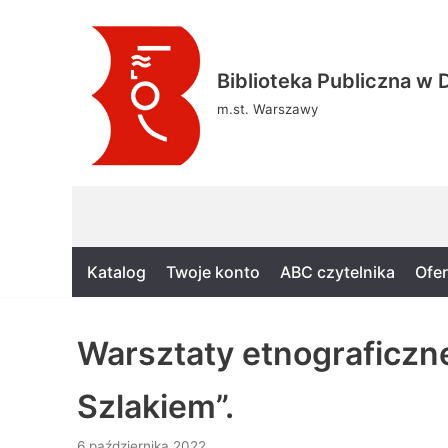
Skocz
Biblioteka Publiczna w D
do
treści
m.st. Warszawy
Katalog
Twoje konto
ABC czytelnika
Ofer
Warsztaty etnograficz
Szlakiem”.
6 października 2022