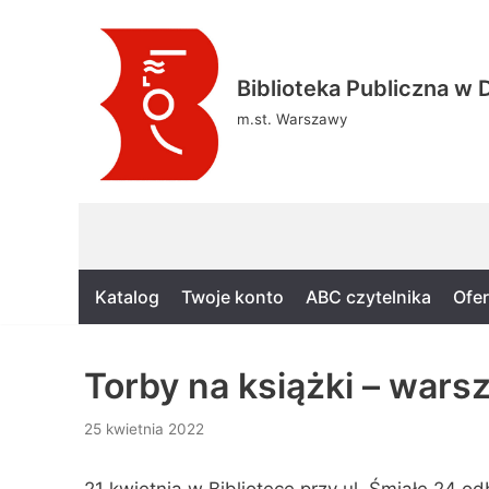
Skocz
Biblioteka Publiczna w D
do
treści
m.st. Warszawy
Katalog
Twoje konto
ABC czytelnika
Ofer
Torby na książki – warsz
25 kwietnia 2022