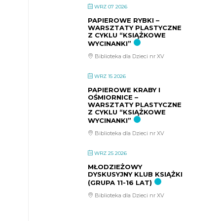
WRZ 07 2026
PAPIEROWE RYBKI –
WARSZTATY PLASTYCZNE
Z CYKLU “KSIĄŻKOWE
WYCINANKI”
Biblioteka dla Dzieci nr XV
WRZ 15 2026
PAPIEROWE KRABY I
OŚMIORNICE –
WARSZTATY PLASTYCZNE
Z CYKLU “KSIĄŻKOWE
WYCINANKI”
Biblioteka dla Dzieci nr XV
WRZ 25 2026
MŁODZIEŻOWY
DYSKUSYJNY KLUB KSIĄŻKI
(GRUPA 11-16 LAT)
Biblioteka dla Dzieci nr XV