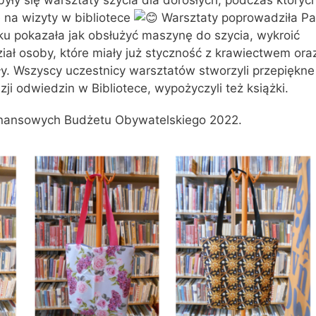
były się warsztaty szycia dla dorosłych, podczas któryc
ne na wizyty w bibliotece
Warsztaty poprowadziła Pa
roku pokazała jak obsłużyć maszynę do szycia, wykroić
iał osoby, które miały już styczność z krawiectwem ora
yły. Wszyscy uczestnicy warsztatów stworzyli przepiękne 
ji odwiedzin w Bibliotece, wypożyczyli też książki.
finansowych Budżetu Obywatelskiego 2022.