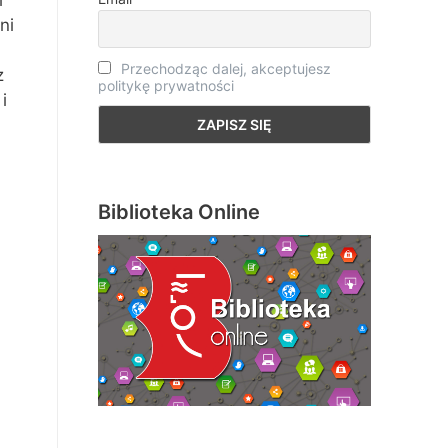
h
ni
Przechodząc dalej, akceptujesz
z
politykę prywatności
i
Biblioteka Online