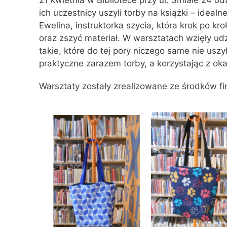
21 kwietnia w Bibliotece przy ul. Śmiałe 24 od
ich uczestnicy uszyli torby na książki – ideal
Ewelina, instruktorka szycia, która krok po k
oraz zszyć materiał. W warsztatach wzięły udz
takie, które do tej pory niczego same nie usz
praktyczne zarazem torby, a korzystając z okaz
Warsztaty zostały zrealizowane ze środków 