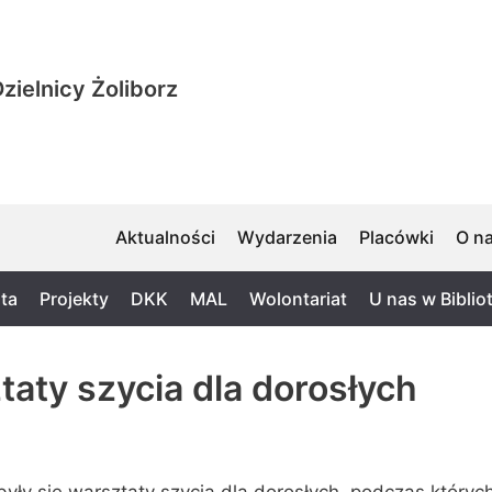
zielnicy Żoliborz
Aktualności
Wydarzenia
Placówki
O n
ta
Projekty
DKK
MAL
Wolontariat
U nas w Biblio
taty szycia dla dorosłych