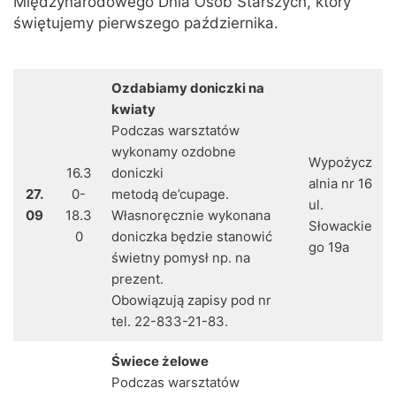
Międzynarodowego Dnia Osób Starszych, który
świętujemy pierwszego października.
Ozdabiamy doniczki na
kwiaty
Podczas warsztatów
wykonamy ozdobne
Wypożycz
16.3
doniczki
alnia nr 16
27.
0-
metodą de’cupage.
ul.
09
18.3
Własnoręcznie wykonana
Słowackie
0
doniczka będzie stanowić
go 19a
świetny pomysł np. na
prezent.
Obowiązują zapisy pod nr
tel. 22-833-21-83.
Świece żelowe
Podczas warsztatów