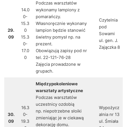
Podczas warsztatów
14.0
wykonamy lampiony z
0-
pomarańczy.
Czytelnia
15.3
Własnoręcznie wykonany
pod
29.
0
lampion będzie stanowić
Sowami
09
15.3
świetny pomysł np. na
ul. gen. J.
0-
prezent.
Zajączka 8
17.0
Obowiązują zapisy pod nr
0
tel. 22-121-76-28
Zajęcia prowadzone w
grupach.
Międzypokoleniowe
warsztaty artystyczne
Podczas warsztatów
uczestnicy ozdobią
16.3
Wypożycz
np. niepotrzebne słoiki
30.
0-
alnia nr 13
zmieniając je w ciekawą
09
19.3
ul. Śmiała
dekorację domu.