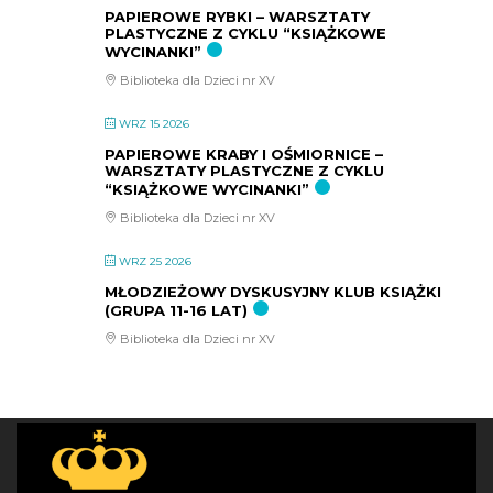
PAPIEROWE RYBKI – WARSZTATY
PLASTYCZNE Z CYKLU “KSIĄŻKOWE
WYCINANKI”
Biblioteka dla Dzieci nr XV
WRZ 15 2026
PAPIEROWE KRABY I OŚMIORNICE –
WARSZTATY PLASTYCZNE Z CYKLU
“KSIĄŻKOWE WYCINANKI”
Biblioteka dla Dzieci nr XV
WRZ 25 2026
MŁODZIEŻOWY DYSKUSYJNY KLUB KSIĄŻKI
(GRUPA 11-16 LAT)
Biblioteka dla Dzieci nr XV