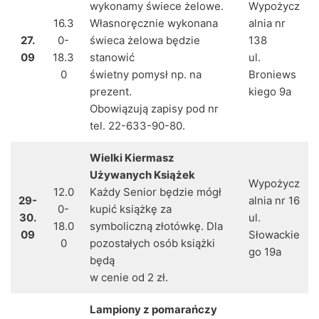
wykonamy świece żelowe.
Wypożycz
16.3
Własnoręcznie wykonana
alnia nr
27.
0-
świeca żelowa będzie
138
09
18.3
stanowić
ul.
0
świetny pomysł np. na
Broniews
prezent.
kiego 9a
Obowiązują zapisy pod nr
tel. 22-633-90-80.
Wielki Kiermasz
Używanych Książek
Wypożycz
12.0
Każdy Senior będzie mógł
29-
alnia nr 16
0-
kupić książkę za
30.
ul.
18.0
symboliczną złotówkę. Dla
09
Słowackie
0
pozostałych osób książki
go 19a
będą
w cenie od 2 zł.
Lampiony z pomarańczy