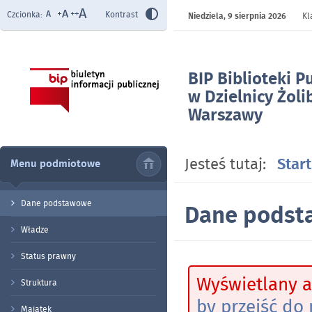
Czcionka:
Kontrast
Niedziela,
9 sierpnia 2026
Kl
BIP Biblioteki P
w Dzielnicy Żoli
Warszawy
- Dane podstaw
Jesteś tutaj:
Start
Menu podmiotowe
Dane podstawowe
Dane podst
Władze
Status prawny
Wyświetlany a
Struktura
by przejść do 
Majątek