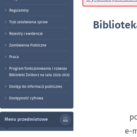
Regulaminy
Bibliotek
Tryb załatwiania spraw
Rejestry i ewidencje
Zamówienia Publiczne
Praca
Program funkcjonowania i rozwoju
Biblioteki Żoliborz na lata 2026-2032
Dostęp do informacji publicznej
Dostępność cyfrowa
po
Menu przedmiotowe
e-m